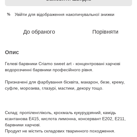
Увійти
для відображення накопичувальної знижки
%
До обраного
Порівняти
Опис
Гелеві барвники Criamo sweet art - концентровані харчові
водорозчинні барвники професійного рівня.
Призначені для фарбування бісквіта, макарон, безе, крему,
суфле, морозива, глазурі, мастики, декору тощо.
Склад: пропіленгліколь, крохмаль кукурудзяний, камідь
ксантанова Е415, кислота лимонна, консервант Е202, Е211,
барвники харчові.
Продукт не містить складових тваринного походження.