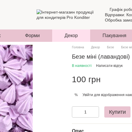
Графік роб
Відправки: Ко
Обробка замов
к
Форми
Декор
Пакування
Головна
Декор
Безе
Безе мі
Безе міні (лавандові)
В наявності
Написати відгук
100 грн
Увійти
для відображення нак
%
Купити
Опис