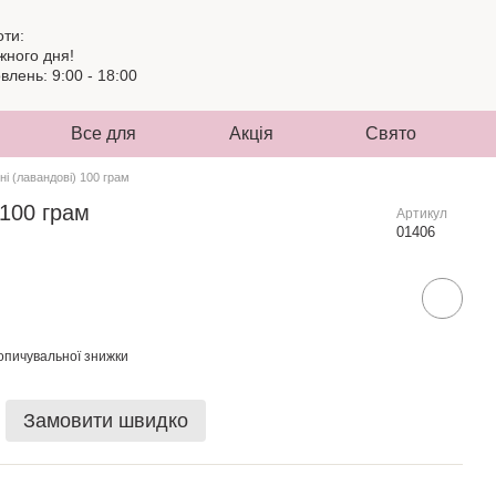
оти:
жного дня!
лень: 9:00 - 18:00
Все для
Акція
Свято
ні (лавандові) 100 грам
 100 грам
Артикул
01406
опичувальної знижки
Замовити швидко