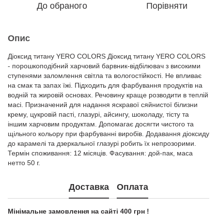
До обраного
Порівняти
Опис
Діоксид титану YERO COLORS Діоксид титану YERO COLORS
- порошкоподібний харчовий барвник-відбілювач з високими
ступенями заломлення світла та вологостійкості. Не впливає
на смак та запах їжі. Підходить для фарбування продуктів на
водній та жировій основах. Речовину краще розводити в теплій
масі. Призначений для надання яскравої сяйнистої білизни
крему, цукровій пасті, глазурі, айсингу, шоколаду, тісту та
іншим харчовим продуктам. Допомагає досягти чистого та
щільного кольору при фарбуванні виробів. Додавання діоксиду
до карамелі та дзеркальної глазурі робить їх непрозорими.
Термін споживання: 12 місяців. Фасування: дой-пак, маса
нетто 50 г.
Доставка
Оплата
Мінімальне замовлення на сайті 400 грн !