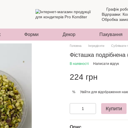
Графік роб
Відправки: Ко
Обробка замов
к
Форми
Декор
Пакування
Головна
Інгредієнти
Сублімати 
Фісташка подрібнена 
В наявності
Написати відгук
224 грн
Увійти
для відображення нак
%
Купити
Опис