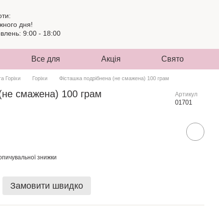
оти:
жного дня!
лень: 9:00 - 18:00
Все для
Акція
Свято
та Горіхи
Горіхи
Фісташка подрібнена (не смажена) 100 грам
(не смажена) 100 грам
Артикул
01701
опичувальної знижки
Замовити швидко