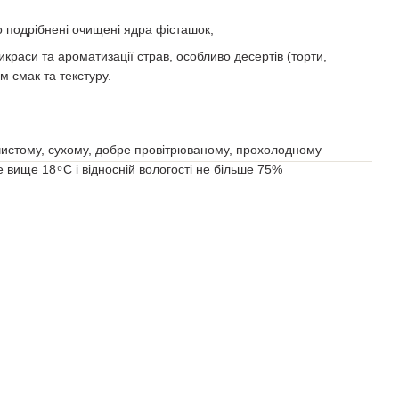
о подрібнені очищені ядра фісташок,
краси та ароматизації страв, особливо десертів (торти,
м смак та текстуру.
 чистому, сухому, добре провітрюваному, прохолодному
вище 18 ͦ С і відносній вологості не більше 75%