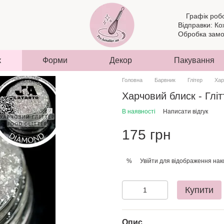
Графік роб
Відправки: Ко
Обробка замов
к
Форми
Декор
Пакування
Головна
Барвник
Глітер
Хар
Харчовий блиск - Гліт
В наявності
Написати відгук
175 грн
Увійти
для відображення нак
%
Купити
Опис