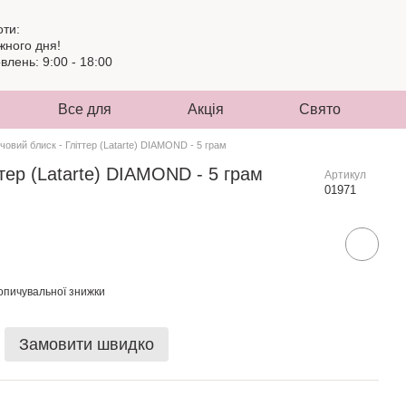
оти:
жного дня!
лень: 9:00 - 18:00
Все для
Акція
Свято
човий блиск - Гліттер (Latarte) DIAMOND - 5 грам
тер (Latarte) DIAMOND - 5 грам
Артикул
01971
опичувальної знижки
Замовити швидко