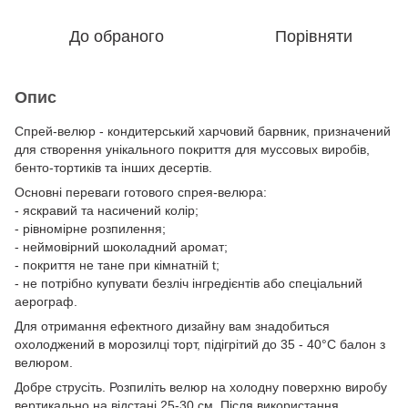
До обраного
Порівняти
Опис
Спрей-велюр - кондитерський харчовий барвник, призначений
для створення унікального покриття для муссовых виробів,
бенто-тортиків та інших десертів.
Основні переваги готового спрея-велюра:
- яскравий та насичений колір;
- рівномірне розпилення;
- неймовірний шоколадний аромат;
- покриття не тане при кімнатній t;
- не потрібно купувати безліч інгредієнтів або спеціальний
аерограф.
Для отримання ефектного дизайну вам знадобиться
охолоджений в морозилці торт, підігрітий до 35 - 40°C балон з
велюром.
Добре струсіть. Розпиліть велюр на холодну поверхню виробу
вертикально на відстані 25-30 см. Після використання