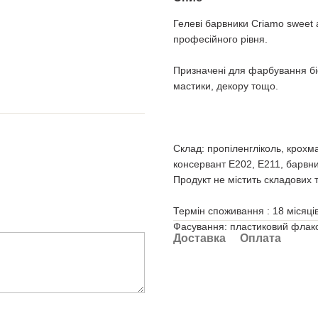
Гелеві барвники Criamo sweet 
професійного рівня.
Призначені для фарбування біс
мастики, декору тощо.
Склад: пропіленгліколь, крохм
консервант Е202, Е211, барвни
Продукт не містить складових
Термін споживання : 18 місяців
Фасування: пластиковий флако
Доставка
Оплата