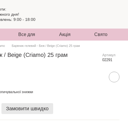
оти:
жного дня!
лень: 9:00 - 18:00
Все для
Акція
Свято
amo
Барвник гелевий - Беж / Beige (Criamo) 25 грам
 / Beige (Criamo) 25 грам
Артикул
02291
опичувальної знижки
Замовити швидко