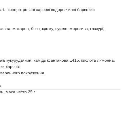
art - концентровані харчові водорозчинні барвники
квіта, макарон, безе, крему, суфле, морозива, глазурі,
аль кукурудзяний, камідь ксантанова Е415, кислота лимонна,
ки харчові.
 тваринного походження.
.
н, маса нетто 25 г