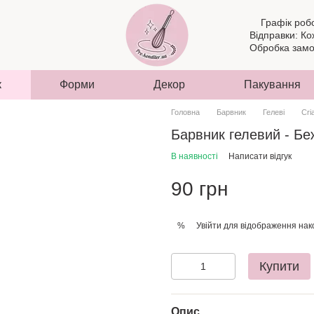
Графік роб
Відправки: Ко
Обробка замов
к
Форми
Декор
Пакування
Головна
Барвник
Гелеві
Cri
Барвник гелевий - Беж
В наявності
Написати відгук
90 грн
Увійти
для відображення нак
%
Купити
Опис