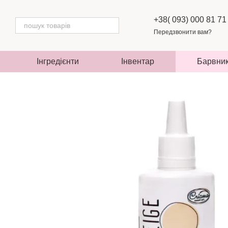
Перейти до основного контенту
+38( 093) 000 81 71
Передзвонити вам?
Інгредієнти
Інвентар
Барвни