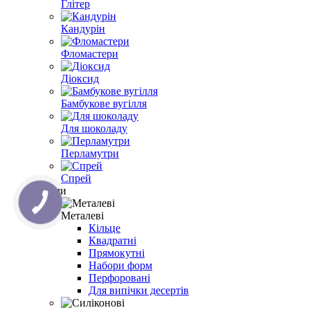
Глітер
Кандурін
Фломастери
Діоксид
Бамбукове вугілля
Для шоколаду
Перламутри
Спрей
Форми
Металеві
Кільце
Квадратні
Прямокутні
Набори форм
Перфоровані
Для випічки десертів