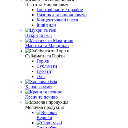
Пасти та Наповнювачі
Горіхові пасти / праліне
Начинки та наповнювачи
Концентровані пасти
Інщі види
Цукри та гелі
Мастика та Марципан
Сублімати та Горіхи
Горіхи
Сублімати
Цукати
Олія
Харчова хімія
Кранч та печиво
Молочна продукція
Вершки
Сири м'які