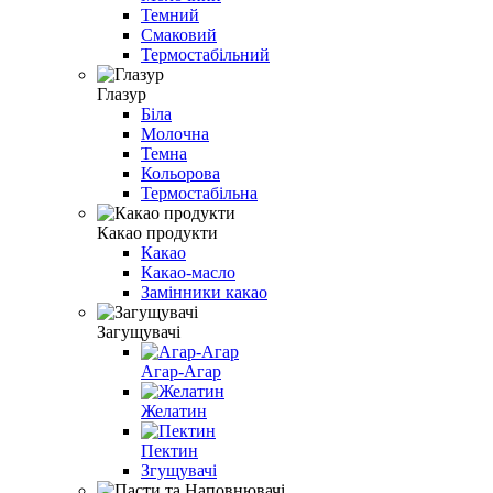
Темний
Смаковий
Термостабільний
Глазур
Біла
Молочна
Темна
Кольорова
Термостабільна
Какао продукти
Какао
Какао-масло
Замінники какао
Загущувачі
Агар-Агар
Желатин
Пектин
Згущувачі