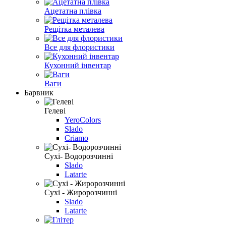
Ацетатна плівка
Рещітка металева
Все для флористики
Кухонний інвентар
Ваги
Барвник
Гелеві
YeroColors
Slado
Criamo
Сухі- Водорозчинні
Slado
Latarte
Сухі - Жиророзчинні
Slado
Latarte