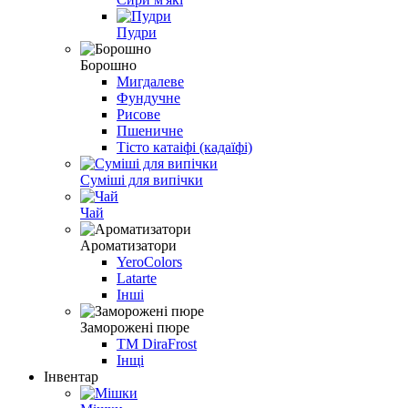
Пудри
Борошно
Мигдалеве
Фундучне
Рисове
Пшеничне
Тісто катаіфі (кадаїфі)
Суміші для випічки
Чай
Ароматизатори
YeroColors
Latarte
Інші
Заморожені пюре
ТМ DiraFrost
Інщі
Інвентар