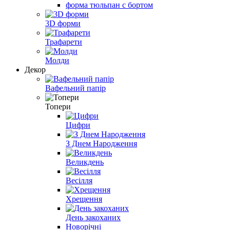
форма тюльпан с бортом
3D форми
Трафарети
Молди
Декор
Вафельний папір
Топери
Цифри
З Днем Народження
Великдень
Весілля
Хрещення
День закоханих
Новорічні