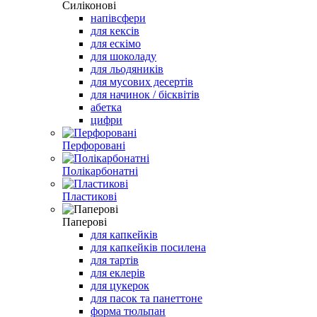
Силіконові
напівсфери
для кексів
для ескімо
для шоколаду
для льодяників
для мусових десертів
для начинок / бісквітів
абетка
цифри
Перфоровані
Полікарбонатні
Пластикові
Паперові
для капкейків
для капкейків посилена
для тартів
для еклерів
для цукерок
для пасок та панеттоне
форма тюльпан