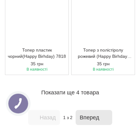
Топер пластик
Топер з полістіролу
чорний(Happy Birhday) 7818
рожевий (Happy Birhday)
7819
35 грн
35 грн
В наявності
В наявності
Показати ще 4 товара
Назад
Вперед
1
з 2