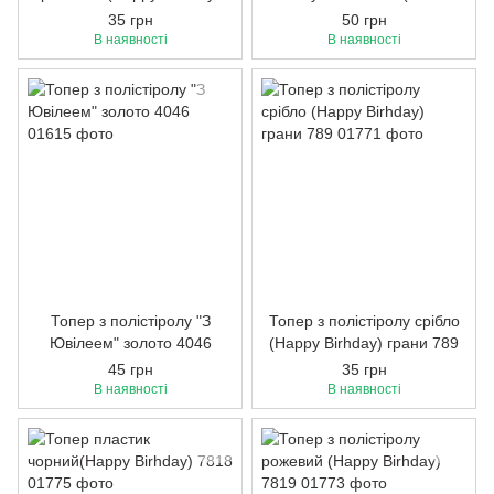
0909
5744
35 грн
50 грн
В наявності
В наявності
Топер з полістіролу "З
Топер з полістіролу срібло
Ювілеем" золото 4046
(Happy Birhday) грани 789
45 грн
35 грн
В наявності
В наявності