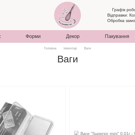
Графік роб
Відправки: Ко
Обробка замов
к
Форми
Декор
Пакування
Головна
Інвентар
Ваги
Ваги