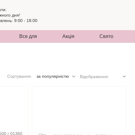
оти:
жного дня!
лень: 9:00 - 18:00
Все для
Акція
Свято
Сортування:
за популярністю
Відображення: