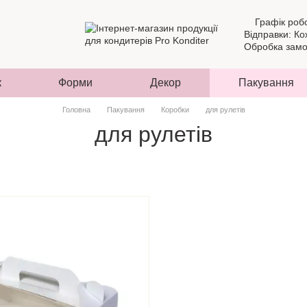
Графік роб
Відправки: Ко
Обробка замов
к
Форми
Декор
Пакування
Головна
Пакування
Коробки
для рулетів
для рулетів