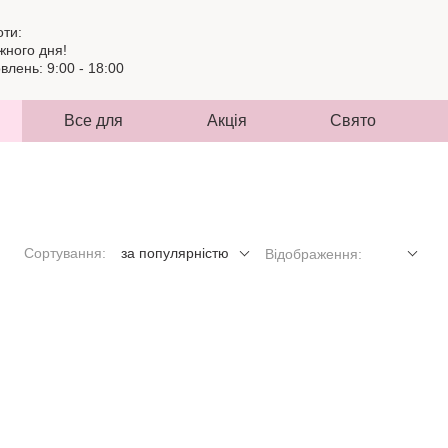
оти:
жного дня!
лень: 9:00 - 18:00
Все для
Акція
Свято
Сортування:
за популярністю
Відображення: