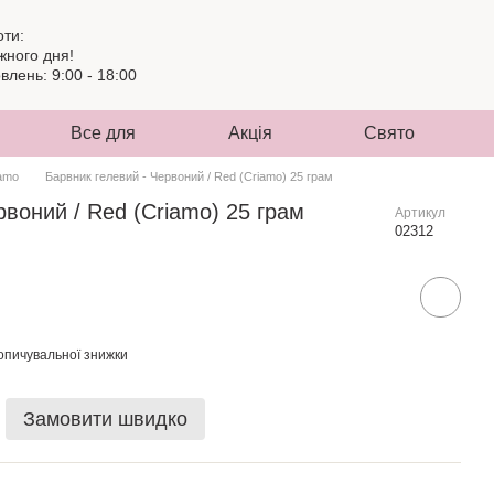
оти:
жного дня!
лень: 9:00 - 18:00
Все для
Акція
Свято
amo
Барвник гелевий - Червоний / Red (Criamo) 25 грам
рвоний / Red (Criamo) 25 грам
Артикул
02312
опичувальної знижки
Замовити швидко