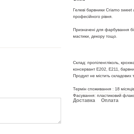
Гелеві барвники Criamo sweet 
професійного рівня.
Призначені для фарбування біс
мастики, декору тощо.
Склад: пропіленгліколь, крохм
консервант Е202, Е211, барвни
Продукт не містить складових
Термін споживання : 18 місяців
Фасування: пластиковий флако
Доставка
Оплата