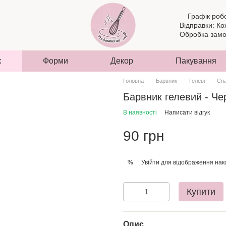
Графік роб
Відправки: Ко
Обробка замов
к
Форми
Декор
Пакування
Головна
Барвник
Гелеві
Cri
Барвник гелевий - Че
В наявності
Написати відгук
90 грн
Увійти
для відображення нак
%
Купити
Опис