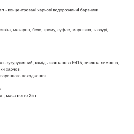
art - концентровані харчові водорозчинні барвники
квіта, макарон, безе, крему, суфле, морозива, глазурі,
аль кукурудзяний, камідь ксантанова Е415, кислота лимонна,
ки харчові.
 тваринного походження.
.
н, маса нетто 25 г