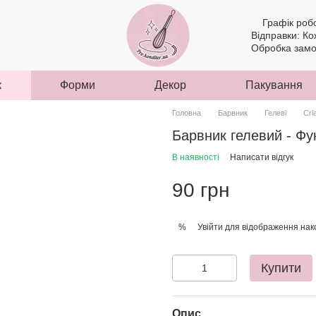
Графік роб
Відправки: Ко
Обробка замов
к
Форми
Декор
Пакування
Головна
Барвник
Гелеві
Cri
Барвник гелевий - Фук
В наявності
Написати відгук
90 грн
Увійти
для відображення нак
%
Купити
Опис