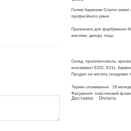
Гелеві барвники Criamo sweet 
професійного рівня.
Призначені для фарбування біс
мастики, декору тощо.
Склад: пропіленгліколь, крохм
консервант Е202, Е211, барвни
Продукт не містить складових
Термін споживання : 18 місяців
Фасування: пластиковий флако
Доставка
Оплата