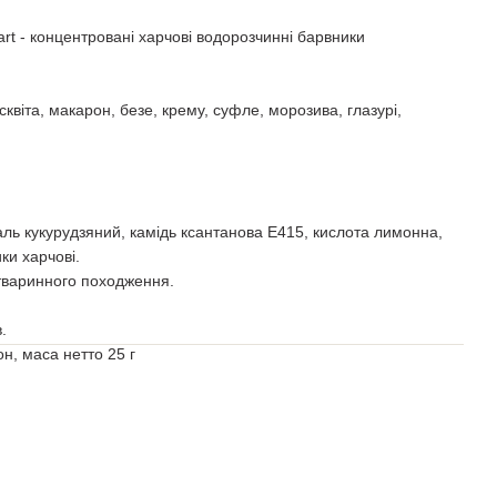
art - концентровані харчові водорозчинні барвники
квіта, макарон, безе, крему, суфле, морозива, глазурі,
аль кукурудзяний, камідь ксантанова Е415, кислота лимонна,
ки харчові.
 тваринного походження.
.
н, маса нетто 25 г