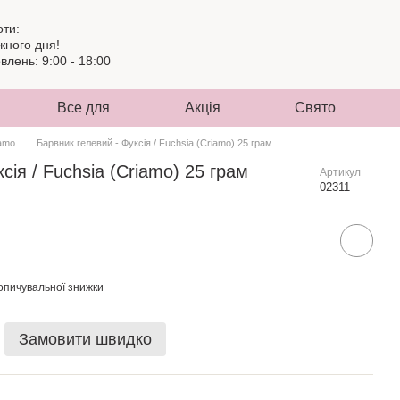
оти:
жного дня!
лень: 9:00 - 18:00
Все для
Акція
Свято
amo
Барвник гелевий - Фуксія / Fuchsia (Criamo) 25 грам
сія / Fuchsia (Criamo) 25 грам
Артикул
02311
опичувальної знижки
Замовити швидко