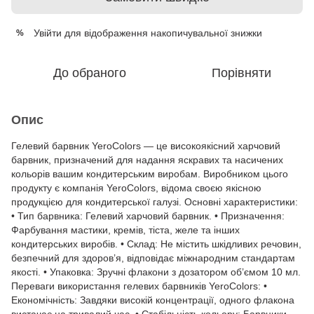
Увійти
для відображення накопичувальної знижки
%
До обраного
Порівняти
Опис
Гелевий барвник YeroColors — це високоякісний харчовий
барвник, призначений для надання яскравих та насичених
кольорів вашим кондитерським виробам. Виробником цього
продукту є компанія YeroColors, відома своєю якісною
продукцією для кондитерської галузі. Основні характеристики:
• Тип барвника: Гелевий харчовий барвник. • Призначення:
Фарбування мастики, кремів, тіста, желе та інших
кондитерських виробів. • Склад: Не містить шкідливих речовин,
безпечний для здоров’я, відповідає міжнародним стандартам
якості. • Упаковка: Зручні флакони з дозатором об’ємом 10 мл.
Переваги використання гелевих барвників YeroColors: •
Економічність: Завдяки високій концентрації, одного флакона