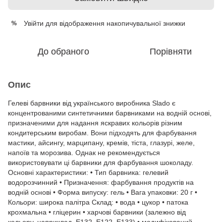
Увійти
для відображення накопичувальної знижки
%
До обраного
Порівняти
Опис
Гелеві барвники від українського виробника Slado є
концентрованими синтетичними барвниками на водній основі,
призначеними для надання яскравих кольорів різним
кондитерським виробам. Вони підходять для фарбування
мастики, айсингу, марципану, кремів, тіста, глазурі, желе,
напоїв та морозива. Однак не рекомендується
використовувати ці барвники для фарбування шоколаду.
Основні характеристики: • Тип барвника: гелевий
водорозчинний • Призначення: фарбування продуктів на
водній основі • Форма випуску: гель • Вага упаковки: 20 г •
Кольори: широка палітра Склад: • вода • цукор • патока
крохмальна • гліцерин • харчові барвники (залежно від