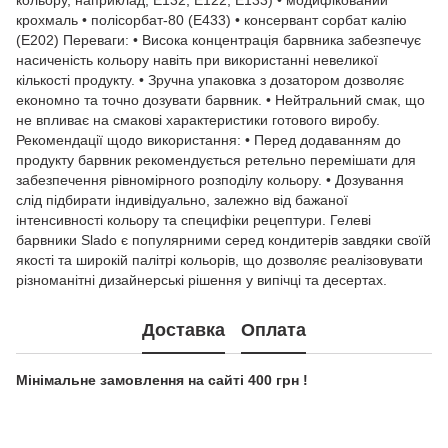
кольору, наприклад, Е132, Е122, Е133) • модифікований
крохмаль • полісорбат-80 (Е433) • консервант сорбат калію
(Е202) Переваги: • Висока концентрація барвника забезпечує
насиченість кольору навіть при використанні невеликої
кількості продукту. • Зручна упаковка з дозатором дозволяє
економно та точно дозувати барвник. • Нейтральний смак, що
не впливає на смакові характеристики готового виробу.
Рекомендації щодо використання: • Перед додаванням до
продукту барвник рекомендується ретельно перемішати для
забезпечення рівномірного розподілу кольору. • Дозування
слід підбирати індивідуально, залежно від бажаної
інтенсивності кольору та специфіки рецептури. Гелеві
барвники Slado є популярними серед кондитерів завдяки своїй
якості та широкій палітрі кольорів, що дозволяє реалізовувати
різноманітні дизайнерські рішення у випічці та десертах.
Доставка
Оплата
Мінімальне замовлення на сайті 400 грн !