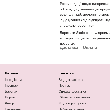
Рекомендації щодо використан
• Перед додаванням до продукт
води для забезпечення рівном
• Дозування слід підбирати інд
специфіки рецептури
Барвники Slado є популярними 
кольорів, що дозволяє реалізов
десертах.
Доставка
Оплата
Каталог
Клієнтам
Інгредієнти
Вхід до кабінету
Інвентар
Про нас
Барвник
Оплата і доставка
Форми
Обмін та повернення
Декор
Угода користувача
Пакування
Публічна оферта