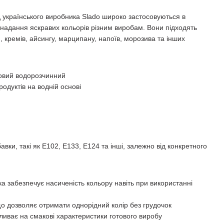
д українського виробника Slado широко застосовуються в
 надання яскравих кольорів різним виробам. Вони підходять
, кремів, айсингу, марципану, напоїв, морозива та інших
овий водорозчинний
одуктів на водній основі
авки, такі як Е102, Е133, Е124 та інші, залежно від конкретного
а забезпечує насиченість кольору навіть при використанні
що дозволяє отримати однорідний колір без грудочок
ливає на смакові характеристики готового виробу