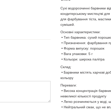
Сухі водорозчинні барвники ві
кондитерському мистецтві для
для фарбування тіста, мастики
сумішей.
Основні характеристики:
• Тип барвника: сухий порошк
• Призначення: фарбування пр
• Форма випуску: порошок
• Вага упаковки: 5 г
• Кольори: широка палітра
Склад:
• Барвники містять харчові доб
кольору
Переваги:
• Висока концентрація барвник
невеликої кількості продукту
• Легко розчиняються у воді, 
• Нейтральний смак, що не вп