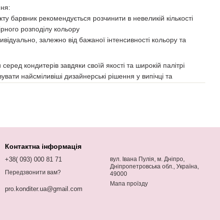
ня:
у барвник рекомендується розчинити в невеликій кількості
ірного розподілу кольору
ивідуально, залежно від бажаної інтенсивності кольору та
серед кондитерів завдяки своїй якості та широкій палітрі
увати найсміливіші дизайнерські рішення у випічці та
Контактна інформація
+38( 093) 000 81 71
вул. Івана Пулія, м. Дніпро,
Дніпропетровська обл., Україна,
Передзвонити вам?
49000
Мапа проїзду
pro.konditer.ua@gmail.com