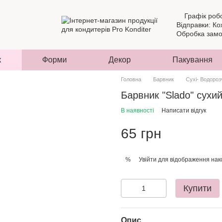
Графік роб
Відправки: Ко
Обробка замов
к
Форми
Декор
Пакування
Головна
Барвник
Сухі- Водороз
Барвник "Slado" сухи
В наявності
Написати відгук
65 грн
Увійти
для відображення нак
%
Купити
Опис