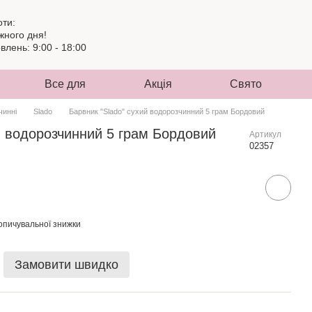
оти:
жного дня!
лень: 9:00 - 18:00
Все для
Акція
Свято
чинні
Slado
Барвник "Slado" сухий водорозчинний 5 грам Бордовий
й водорозчинний 5 грам Бордовий
Артикул
02357
опичувальної знижки
Замовити швидко