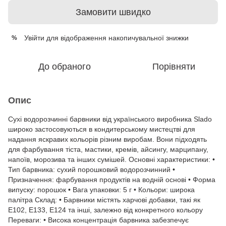
Замовити швидко
Увійти
для відображення накопичувальної знижки
%
До обраного
Порівняти
Опис
Сухі водорозчинні барвники від українського виробника Slado
широко застосовуються в кондитерському мистецтві для
надання яскравих кольорів різним виробам. Вони підходять
для фарбування тіста, мастики, кремів, айсингу, марципану,
напоїв, морозива та інших сумішей. Основні характеристики: •
Тип барвника: сухий порошковий водорозчинний •
Призначення: фарбування продуктів на водній основі • Форма
випуску: порошок • Вага упаковки: 5 г • Кольори: широка
палітра Склад: • Барвники містять харчові добавки, такі як
Е102, Е133, Е124 та інші, залежно від конкретного кольору
Переваги: • Висока концентрація барвника забезпечує