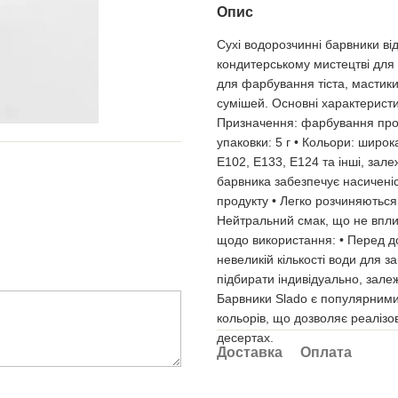
Опис
Сухі водорозчинні барвники ві
кондитерському мистецтві для
для фарбування тіста, мастики
сумішей. Основні характеристи
Призначення: фарбування проду
упаковки: 5 г • Кольори: широк
Е102, Е133, Е124 та інші, зал
барвника забезпечує насиченіст
продукту • Легко розчиняються
Нейтральний смак, що не впли
щодо використання: • Перед д
невеликій кількості води для з
підбирати індивідуально, зале
Барвники Slado є популярними 
кольорів, що дозволяє реалізов
десертах.
Доставка
Оплата