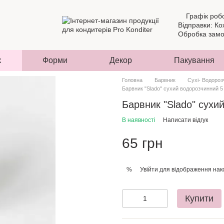
Графік роб
Відправки: Ко
Обробка замов
к
Форми
Декор
Пакування
Головна
Барвник
Сухі- Водороз
Барвник "Slado" сухий водорозчинний 
Барвник "Slado" сухи
В наявності
Написати відгук
65 грн
Увійти
для відображення нак
%
Купити