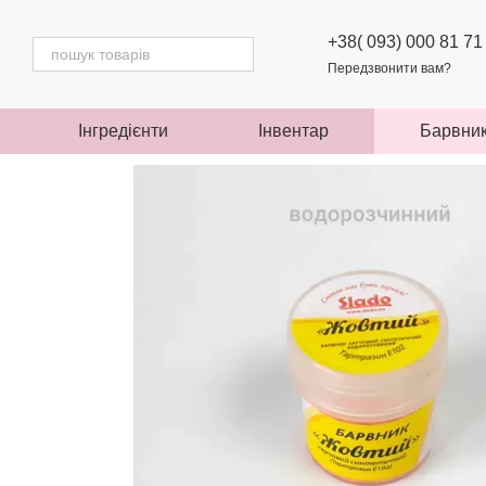
Перейти до основного контенту
+38( 093) 000 81 71
Передзвонити вам?
Інгредієнти
Інвентар
Барвни