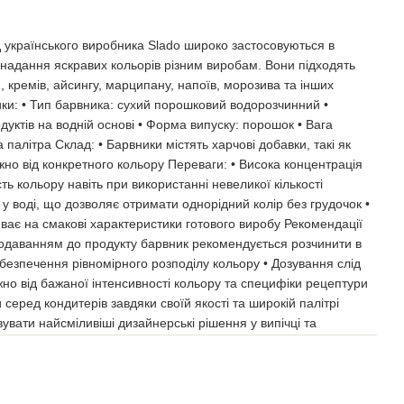
д українського виробника Slado широко застосовуються в
 надання яскравих кольорів різним виробам. Вони підходять
, кремів, айсингу, марципану, напоїв, морозива та інших
ки: • Тип барвника: сухий порошковий водорозчинний •
ктів на водній основі • Форма випуску: порошок • Вага
а палітра Склад: • Барвники містять харчові добавки, такі як
ежно від конкретного кольору Переваги: • Висока концентрація
ь кольору навіть при використанні невеликої кількості
 у воді, що дозволяє отримати однорідний колір без грудочок •
ває на смакові характеристики готового виробу Рекомендації
одаванням до продукту барвник рекомендується розчинити в
абезпечення рівномірного розподілу кольору • Дозування слід
жно від бажаної інтенсивності кольору та специфіки рецептури
серед кондитерів завдяки своїй якості та широкій палітрі
увати найсміливіші дизайнерські рішення у випічці та