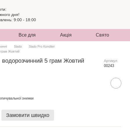
оти:
жного дня!
лень: 9:00 - 18:00
Все для
Акція
Свято
чинні
Slado
Slado Pro Konditer
5 грам Жовтий
й водорозчинний 5 грам Жовтий
Артикул
00243
опичувальної знижки
Замовити швидко