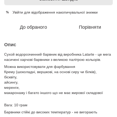
Увійти
для відображення накопичувальної знижки
%
До обраного
Порівняти
Опис
Сухой водорозчинний барвник від виробника Latarte - це мега
насичені харчові барвники з великою палітрою кольорів.
Можна використовувати для фарбування
Крему (шоколадні, вершкові, на основі сиру чи білків),
бісквіту,
айсингу,
меренги,
макаронажу і багато іншого що не має жирової складової
Вага: 10 грам
Барвники стійкі до високих температур - не вигорають