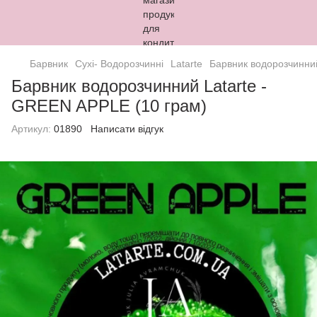
Барвник
Сухі- Водорозчинні
Latarte
Барвник водорозчинний
Барвник водорозчинний Latarte -
GREEN APPLE (10 грам)
Артикул:
01890
Написати відгук