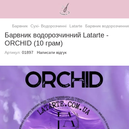
Барвник
Сухі- Водорозчинні
Latarte
Барвник водорозчинний
Барвник водорозчинний Latarte -
ORCHID (10 грам)
Артикул:
01897
Написати відгук