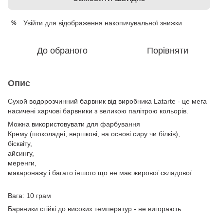
Увійти
для відображення накопичувальної знижки
%
До обраного
Порівняти
Опис
Сухой водорозчинний барвник від виробника Latarte - це мега
насичені харчові барвники з великою палітрою кольорів.
Можна використовувати для фарбування
Крему (шоколадні, вершкові, на основі сиру чи білків),
бісквіту,
айсингу,
меренги,
макаронажу і багато іншого що не має жирової складової
Вага: 10 грам
Барвники стійкі до високих температур - не вигорають