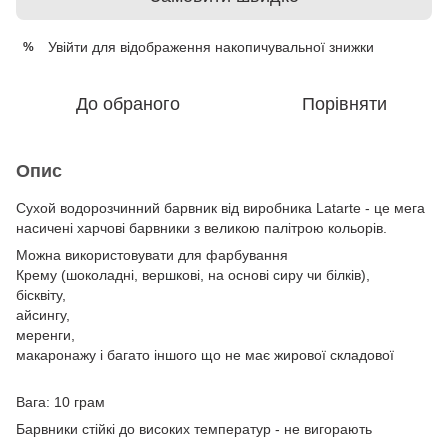
Увійти
для відображення накопичувальної знижки
%
До обраного
Порівняти
Опис
Сухой водорозчинний барвник від виробника Latarte - це мега
насичені харчові барвники з великою палітрою кольорів.
Можна використовувати для фарбування
Крему (шоколадні, вершкові, на основі сиру чи білків),
бісквіту,
айсингу,
меренги,
макаронажу і багато іншого що не має жирової складової
Вага: 10 грам
Барвники стійкі до високих температур - не вигорають