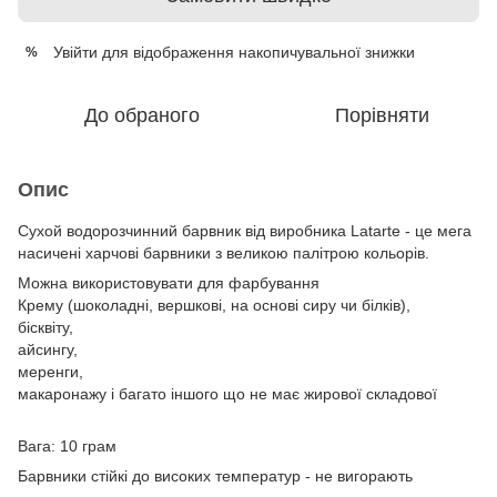
Увійти
для відображення накопичувальної знижки
%
До обраного
Порівняти
Опис
Сухой водорозчинний барвник від виробника Latarte - це мега
насичені харчові барвники з великою палітрою кольорів.
Можна використовувати для фарбування
Крему (шоколадні, вершкові, на основі сиру чи білків),
бісквіту,
айсингу,
меренги,
макаронажу і багато іншого що не має жирової складової
Вага: 10 грам
Барвники стійкі до високих температур - не вигорають