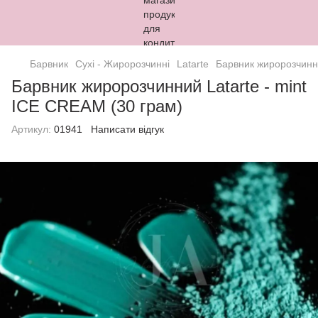
Барвник
Сухі - Жиророзчинні
Latarte
Барвник жиророзчинни
Барвник жиророзчинний Latarte - mint
ICE CREAM (30 грам)
Артикул:
01941
Написати відгук