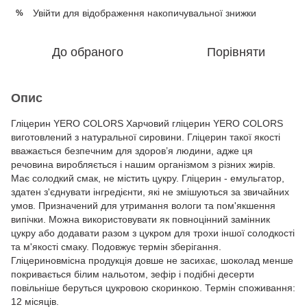
Увійти
для відображення накопичувальної знижки
%
До обраного
Порівняти
Опис
Гліцерин YERO COLORS Харчовий гліцерин YERO COLORS
виготовлений з натуральної сировини. Гліцерин такої якості
вважається безпечним для здоров’я людини, адже ця
речовина виробляється і нашим організмом з різних жирів.
Має солодкий смак, не містить цукру. Гліцерин - емульгатор,
здатен з'єднувати інгредієнти, які не змішуються за звичайних
умов. Призначений для утримання вологи та пом'якшення
випічки. Можна використовувати як повноцінний замінник
цукру або додавати разом з цукром для трохи іншої солодкості
та м'якості смаку. Подовжує термін зберігання.
Гліцериновмісна продукція довше не засихає, шоколад менше
покривається білим нальотом, зефір і подібні десерти
повільніше беруться цукровою скоринкою. Термін споживання:
12 місяців.