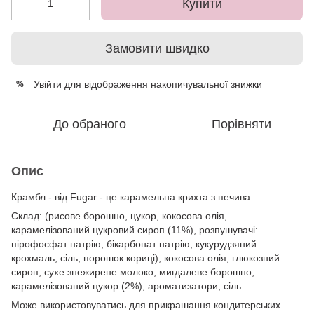
Купити
Замовити швидко
Увійти
для відображення накопичувальної знижки
%
До обраного
Порівняти
Опис
Крамбл - від Fugar - це карамельна крихта з печива
Склад: (рисове борошно, цукор, кокосова олія,
карамелізований цукровий сироп (11%), розпушувачі:
пірофосфат натрію, бікарбонат натрію, кукурудзяний
крохмаль, сіль, порошок кориці), кокосова олія, глюкозний
сироп, сухе знежирене молоко, мигдалеве борошно,
карамелізований цукор (2%), ароматизатори, сіль.
Може використовуватись для прикрашання кондитерських