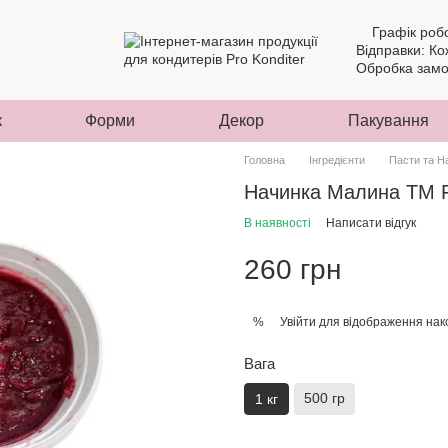
Графік роб
Відправки: Ко
Обробка замов
к
Форми
Декор
Пакування
Головна
Інгредієнти
Пасти та Н
Начинка Малина ТМ Fil
В наявності
Написати відгук
260 грн
Увійти
для відображення нак
%
Вага
500 гр
1 кг