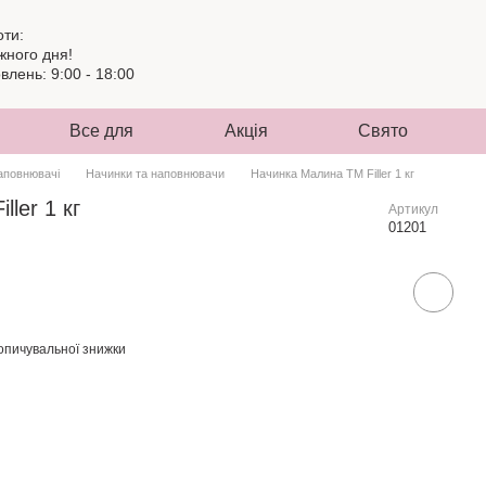
оти:
жного дня!
лень: 9:00 - 18:00
Все для
Акція
Свято
аповнювачі
Начинки та наповнювачи
Начинка Малина ТМ Filler 1 кг
ler 1 кг
Артикул
01201
опичувальної знижки