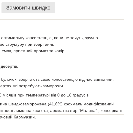
Замовити швидко
ь оптимальну консистенцію, вони не течуть, зручно
ю структуру при зберіганні.
смак, приємний аромат та колір.
 десертів.
в, булочок, зберігають свою консестенцію під час випікання.
сертах які потребують заморозки
 місяців при температурі від 0 до 18 градусів.
алина швидкозаморожена (41,6%) крохмаль модифікований
итності лимонна кислота, ароматизатор "Малина" , консервант
арчовий Кармуазин.