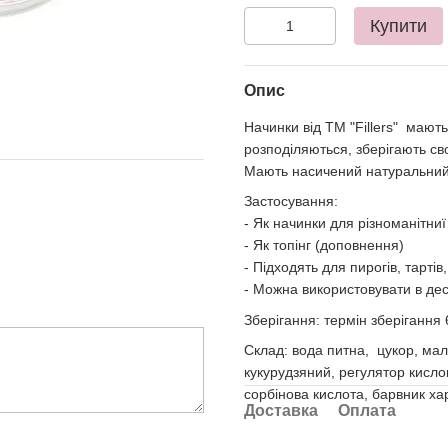
Купити
Опис
Начинки від ТМ "Fillers" мают
розподіляються, зберігають сво
Мають насичений натуральний 
Застосування:
- Як начинки для різноманітниї
- Як топінг (доповнення)
- Підходять для пирогів, тарті
- Можна використовувати в де
Зберігання: термін зберігання 6
Склад: вода питна, цукор, м
кукурудзяний, регулятор кисло
сорбінова кислота, барвник х
Доставка
Оплата