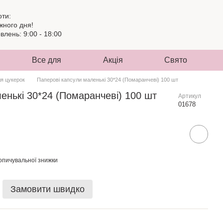
оти:
жного дня!
лень: 9:00 - 18:00
Все для
Акція
Свято
ля цукерок
Паперові капсули маленькі 30*24 (Помаранчеві) 100 шт
енькі 30*24 (Помаранчеві) 100 шт
Артикул
01678
опичувальної знижки
Замовити швидко