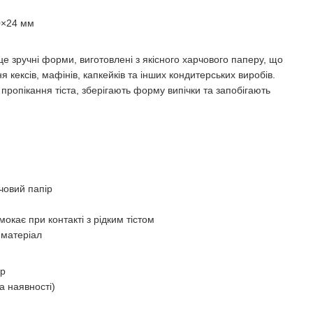
0×24 мм
це зручні форми, виготовлені з якісного харчового паперу, що
 кексів, мафінів, капкейків та інших кондитерських виробів.
пропікання тіста, зберігають форму випічки та запобігають
човий папір
окає при контакті з рідким тістом
 матеріал
ір
а наявності)