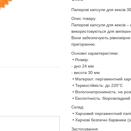
Паперові капсули для кексів 3
Опис товару:
Паперові капсули для кексів – 
використовуються для випікання
Вони забезпечують рівномірне 
пригоранню.
Основні характеристики:
• Розмір:
- дно 24 мм
- висота 30 мм
• Матеріал: пергаментний хар
• Термостійкість: до 220°C
• Вологонепроникність: не розм
• Екологічність: біорозкладний
Склад:
• Харчовий пергаментний пап
• Харчові безпечні барвники (з
Застосування: