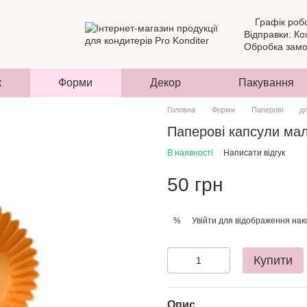
Графік роб
Відправки: Ко
Обробка замов
к
Форми
Декор
Пакування
Головна
Форми
Паперові
д
Паперові капсули мал
В наявності
Написати відгук
50 грн
Увійти
для відображення нак
%
Купити
Опис