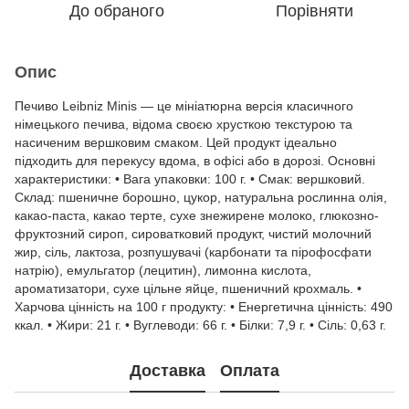
До обраного
Порівняти
Опис
Печиво Leibniz Minis — це мініатюрна версія класичного
німецького печива, відома своєю хрусткою текстурою та
насиченим вершковим смаком. Цей продукт ідеально
підходить для перекусу вдома, в офісі або в дорозі. Основні
характеристики: • Вага упаковки: 100 г. • Смак: вершковий.
Склад: пшеничне борошно, цукор, натуральна рослинна олія,
какао-паста, какао терте, сухе знежирене молоко, глюкозно-
фруктозний сироп, сироватковий продукт, чистий молочний
жир, сіль, лактоза, розпушувачі (карбонати та пірофосфати
натрію), емульгатор (лецитин), лимонна кислота,
ароматизатори, сухе цільне яйце, пшеничний крохмаль. •
Харчова цінність на 100 г продукту: • Енергетична цінність: 490
ккал. • Жири: 21 г. • Вуглеводи: 66 г. • Білки: 7,9 г. • Сіль: 0,63 г.
Доставка
Оплата