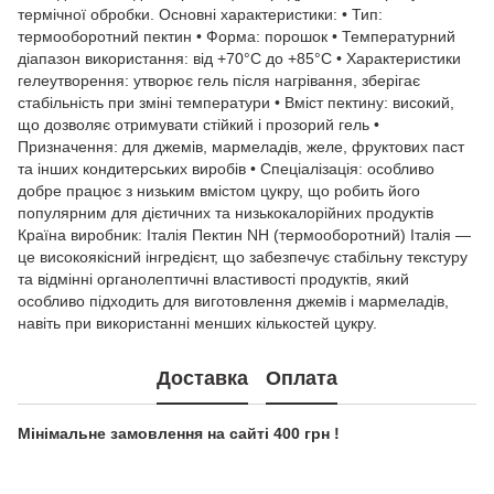
термічної обробки. Основні характеристики: • Тип:
термооборотний пектин • Форма: порошок • Температурний
діапазон використання: від +70°C до +85°C • Характеристики
гелеутворення: утворює гель після нагрівання, зберігає
стабільність при зміні температури • Вміст пектину: високий,
що дозволяє отримувати стійкий і прозорий гель •
Призначення: для джемів, мармеладів, желе, фруктових паст
та інших кондитерських виробів • Спеціалізація: особливо
добре працює з низьким вмістом цукру, що робить його
популярним для дієтичних та низькокалорійних продуктів
Країна виробник: Італія Пектин NH (термооборотний) Італія —
це високоякісний інгредієнт, що забезпечує стабільну текстуру
та відмінні органолептичні властивості продуктів, який
особливо підходить для виготовлення джемів і мармеладів,
навіть при використанні менших кількостей цукру.
Доставка
Оплата
Мінімальне замовлення на сайті 400 грн !