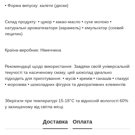
• Форма випуску: калети (диски)
Склад продукту: • цукор • какао-масло • сухе молоко •
натуральні ароматизатори (карамель) • емульгатор (соєвий
лецитин)
Країна-виробник: Німеччина
Рекомендації щодо використання: Завдяки своїй універсальній
текучості та насиченому смаку, цей шоколад ідеально
підходить для приготування: • мусів • кремів • ганашів • глазурі
• морозива • шоколадних фігурок та декоративних елементів
Зберігати при температурі 15-18°C та відносній вологості 60%
у захищеному від світла місці.
Доставка
Оплата