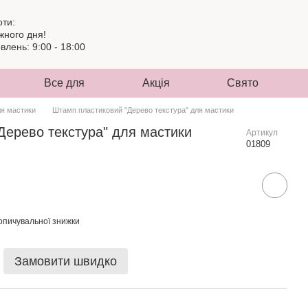
оти:
жного дня!
лень: 9:00 - 18:00
Все для
Акція
Свято
ля мастики
Штамп пластиковий "Дерево текстура" для мастики
Дерево текстура" для мастики
Артикул
01809
опичувальної знижки
Замовити швидко