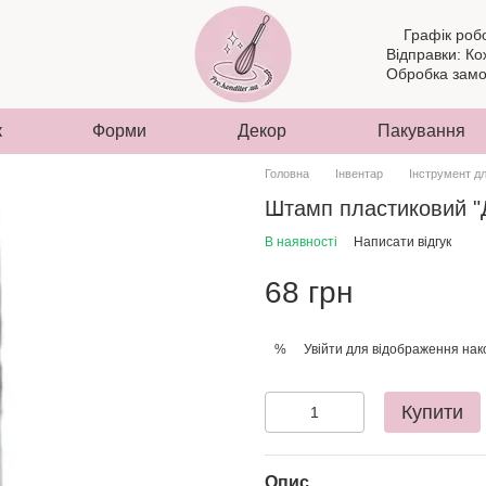
Графік роб
Відправки: Ко
Обробка замов
к
Форми
Декор
Пакування
Головна
Інвентар
Інструмент д
Штамп пластиковий "
В наявності
Написати відгук
68 грн
Увійти
для відображення нак
%
Купити
Опис