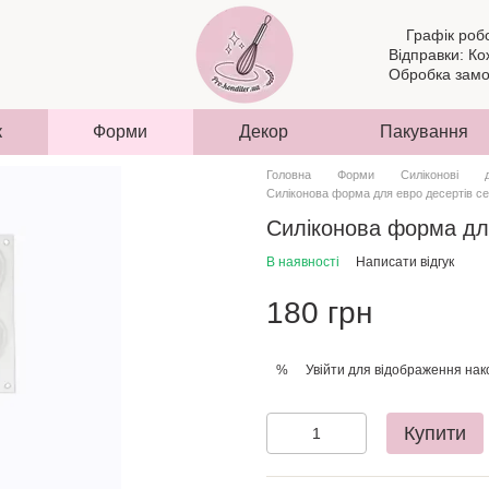
Графік роб
Відправки: Ко
Обробка замов
к
Форми
Декор
Пакування
Головна
Форми
Силіконові
Силіконова форма для евро десертів с
Силіконова форма дл
В наявності
Написати відгук
180 грн
Увійти
для відображення нак
%
Купити