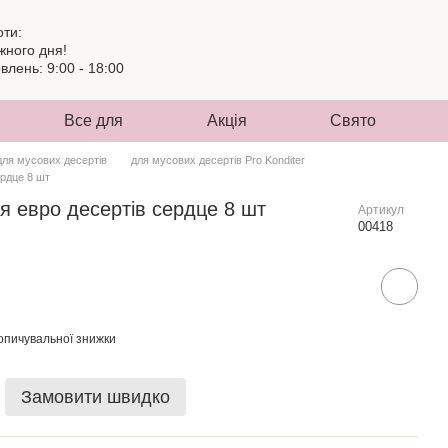
оти:
жного дня!
лень: 9:00 - 18:00
Все для
Акція
Свято
для мусових десертів
для мусових десертів Pro Konditer
ердце 8 шт
я евро десертів сердце 8 шт
Артикул
00418
опичувальної знижки
Замовити швидко