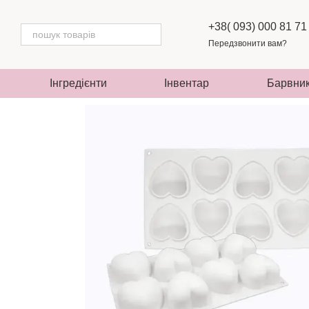
Перейти до основного контенту
+38( 093) 000 81 71
Передзвонити вам?
Інгредієнти
Інвентар
Барвни