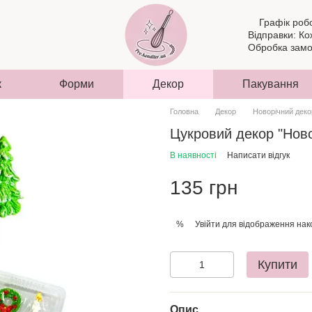
Графік роб
Відправки: Ко
Обробка замов
к
Форми
Декор
Пакування
Головна
Декор
Новорічний деко
Цукровий декор "Ново
В наявності
Написати відгук
135 грн
Увійти
для відображення нак
%
Купити
Опис