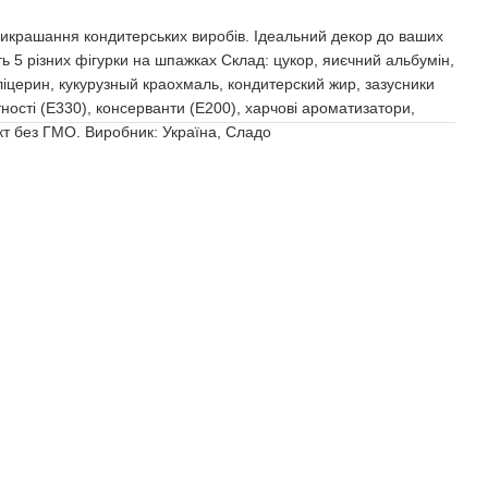
рикрашання кондитерських виробів. Ідеальний декор до ваших
ть 5 різних фігурки на шпажках Склад: цукор, яиєчний альбумін,
ліцерин, кукурузный краохмаль, кондитерский жир, зазусники
тності (Е330), консерванти (Е200), харчові ароматизатори,
кт без ГМО. Виробник: Україна, Сладо