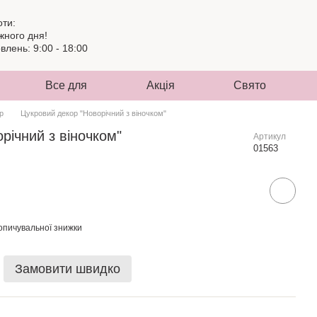
оти:
жного дня!
лень: 9:00 - 18:00
Все для
Акція
Свято
р
Цукровий декор "Новорічний з віночком"
річний з віночком"
Артикул
01563
опичувальної знижки
Замовити швидко