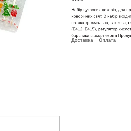
Набір цукрових декорів, для п
новорічних свят. В набір входи
патока крохмальна, глюкоза, г
(Е412, Е415), регулятор кисло
барвники в асортименті Проду
Доставка
Оплата