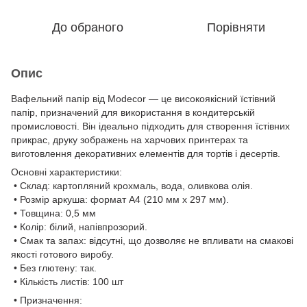
До обраного
Порівняти
Опис
Вафельний папір від Modecor — це високоякісний їстівний
папір, призначений для використання в кондитерській
промисловості. Він ідеально підходить для створення їстівних
прикрас, друку зображень на харчових принтерах та
виготовлення декоративних елементів для тортів і десертів.
Основні характеристики:
• Склад: картопляний крохмаль, вода, оливкова олія.
• Розмір аркуша: формат А4 (210 мм x 297 мм).
• Товщина: 0,5 мм
• Колір: білий, напівпрозорий.
• Смак та запах: відсутні, що дозволяє не впливати на смакові
якості готового виробу.
• Без глютену: так.
• Кількість листів: 100 шт
• Призначення: