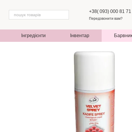
Перейти до основного контенту
+38( 093) 000 81 71
Передзвонити вам?
Інгредієнти
Інвентар
Барвни