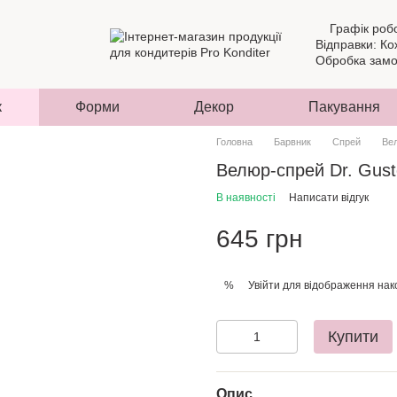
Графік роб
Відправки: Ко
Обробка замов
к
Форми
Декор
Пакування
Головна
Барвник
Спрей
Вел
Велюр-спрей Dr. Gust
В наявності
Написати відгук
645 грн
Увійти
для відображення нак
%
Купити
Опис