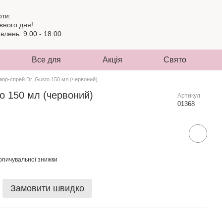
оти:
жного дня!
лень: 9:00 - 18:00
Все для
Акція
Свято
юр-спрей Dr. Gusto 150 мл (червоний)
o 150 мл (червоний)
Артикул
01368
опичувальної знижки
Замовити швидко