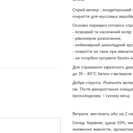
Спрей-велюр - кондитерський 
покриття для муссовых виробів,
Основні переваги готового сп
- яскравий та насичений колір;
- рівномірне розпилення;
- неймовірний шоколадний ар
- покриття не тане при кімнатні
- не потрібно купувати безліч 
Для отримання ефектного дизай
до 35 - 40°C балон з велюром.
Добре струсіть. Розпиліть вел
см. Після використання очищуй
прохолодному і сухому місці.
Витрати: вистачить або на 2 н
Склад: барвник, цукор 10%, к
зниженою жирністю, ароматиза