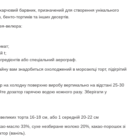
харчовий барвник, призначений для створення унікального
 бенто-тортиків та інших десертів.
рея-велюра:
омат;
й t;
інгредієнтів або спеціальний аерограф.
ну вам знадобиться охолоджений в морозилці торт, підігрітий
юр на холодну поверхню виробу вертикально на відстані 25-30
те дозатор гарячою водою кожного разу. Зберігати у
евеликих торта 16-18 см, або 1 середній 20-22 см
акао-масло 33%, сухе незбиране молоко 20%, какао-порошок зі
тор (ваніль).